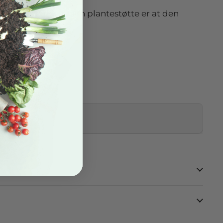
 seg av denne typen plantestøtte er at den
år til år.
r:
ed