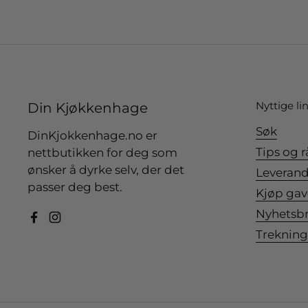
Nyttige li
Din Kjøkkenhage
Søk
DinKjokkenhage.no er
Tips og 
nettbutikken for deg som
ønsker å dyrke selv, der det
Leverand
passer deg best.
Kjøp gav
Nyhetsb
Facebook
Instagram
Trekning