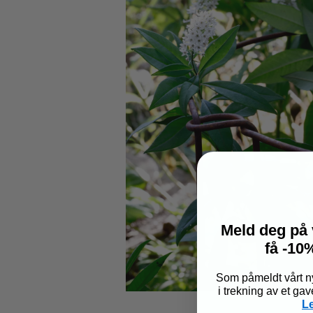
Meld deg på 
få -10%
Som påmeldt vårt ny
i trekning av et ga
L