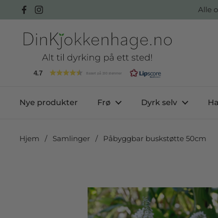
Hopp over til innhold
Alle 
Facebook
Instagram
4.7
Basert på 193 stemmer
Nye produkter
Frø
Dyrk selv
Ha
Hjem
/
Samlinger
/
Påbyggbar buskstøtte 50cm