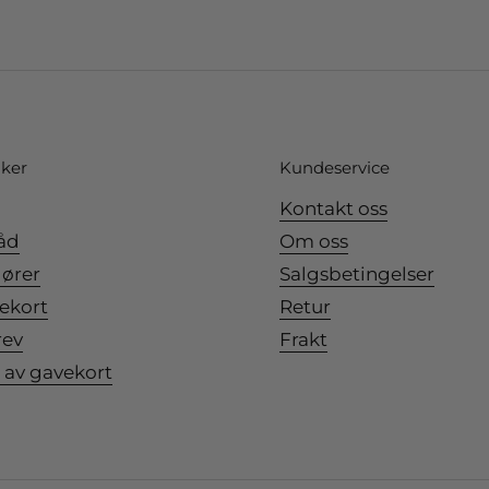
nker
Kundeservice
Kontakt oss
råd
Om oss
ører
Salgsbetingelser
ekort
Retur
rev
Frakt
 av gavekort