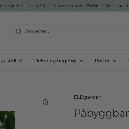
ordre pakkes innen 24t︱Gratis frakt over 1500kr︱Norsk nett
gestell
Dekor og hagetøy
Potter
ELDgarden
Påbyggbar