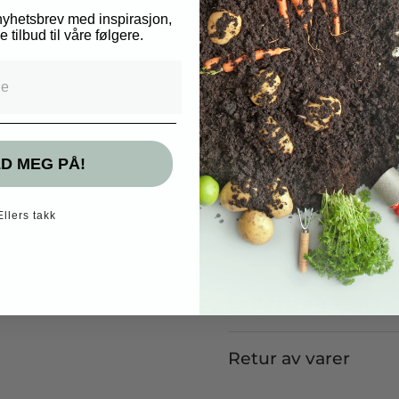
 nyhetsbrev med inspirasjon,
Fordelen ved å benytte
 tilbud til våre følgere.
enkelt kan tilpasses fra 
e
Produktspesifikasjone
Bredde: 30cm
Høyde: 50cm
Materiale: Metall
D MEG PÅ!
Passer sammen m
Ellers takk
Betaling og frakt
Retur av varer