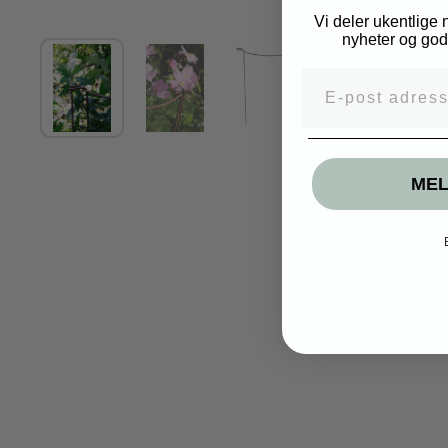
Vi deler ukentlige
nyheter og gode
Vis lysbilde 1
Vis lysbilde 2
Vis lysbilde 3
E-post adress
MEL