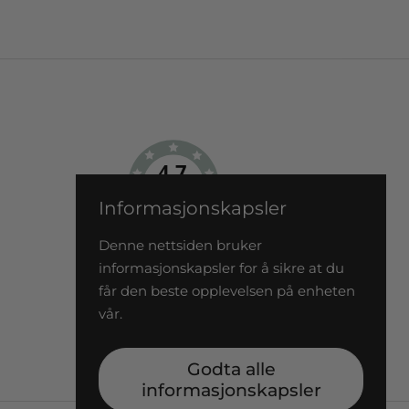
4.7
/5
BASERT PÅ 193 STEMMER
Informasjonskapsler
Denne nettsiden bruker
informasjonskapsler for å sikre at du
får den beste opplevelsen på enheten
vår.
Godta alle
informasjonskapsler