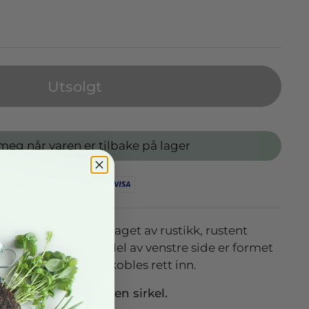
Utsolgt
meg når varen er tilbake på lager
 buskstøtten er laget av rustikk, rustent
. Dette fordi øvre del av venstre side er formet
n ny buskstøtte kan kobles rett inn.
tøtter vil du forme en sirkel.