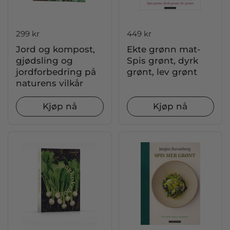
Pris:
299 kr
Pris:
449 kr
Jord og kompost,
Ekte grønn mat-
gjødsling og
Spis grønt, dyrk
jordforbedring på
grønt, lev grønt
naturens vilkår
Kjøp nå
Kjøp nå