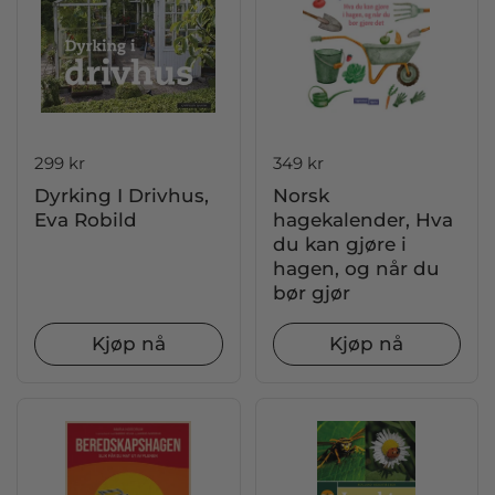
Pris:
299 kr
Pris:
349 kr
Dyrking I Drivhus,
Norsk
Eva Robild
hagekalender, Hva
du kan gjøre i
hagen, og når du
bør gjør
Kjøp nå
Kjøp nå