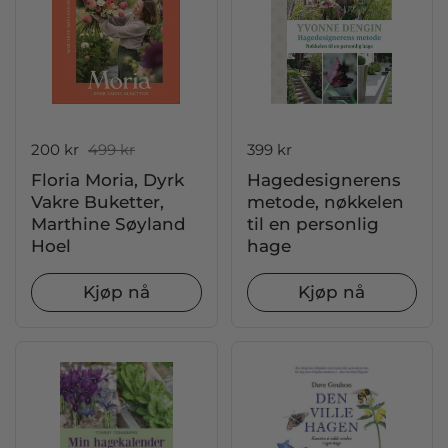
Salgspris:
200 kr
Ordinær pris:
499 kr
Pris:
399 kr
Floria Moria, Dyrk
Hagedesignerens
Vakre Buketter,
metode, nøkkelen
Marthine Søyland
til en personlig
Hoel
hage
Kjøp nå
Kjøp nå