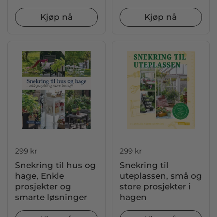
Kjøp nå
Kjøp nå
Pris:
299 kr
Pris:
299 kr
Snekring til hus og
Snekring til
hage, Enkle
uteplassen, små og
prosjekter og
store prosjekter i
smarte løsninger
hagen