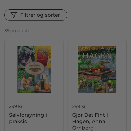
Filtrer og sorter
35 produkter
Pris:
299 kr
Pris:
299 kr
Selvforsyning i
Gjør Det Fint I
praksis
Hagen, Anna
Örnberg