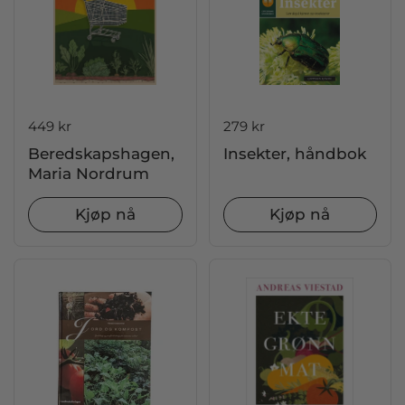
Pris:
449 kr
Pris:
279 kr
Beredskapshagen,
Insekter, håndbok
Maria Nordrum
Kjøp nå
Kjøp nå