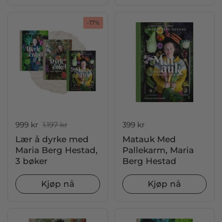
-17%
Salgspris:
999 kr
Ordinær pris:
1.197 kr
Pris:
399 kr
Lær å dyrke med
Matauk Med
Maria Berg Hestad,
Pallekarm, Maria
3 bøker
Berg Hestad
Kjøp nå
Kjøp nå