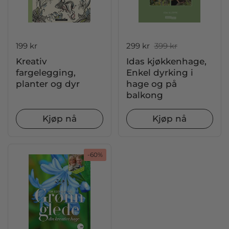
Pris:
199 kr
Salgspris:
299 kr
Ordinær pris:
399 kr
Kreativ
Idas kjøkkenhage,
fargelegging,
Enkel dyrking i
planter og dyr
hage og på
balkong
Kjøp nå
Kjøp nå
-60%