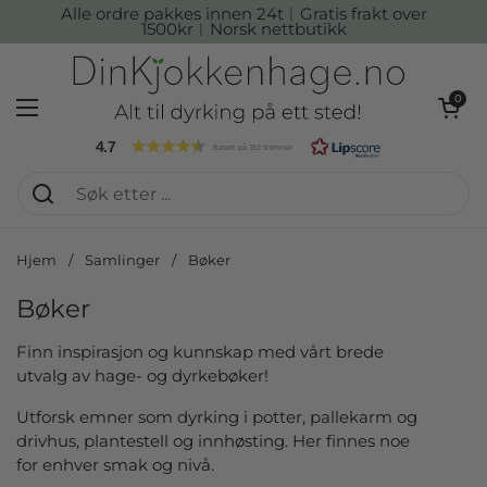
Hopp over til innhold
Alle ordre pakkes innen 24t︱Gratis frakt over
1500kr︱Norsk nettbutikk
Åpen kur
0
Åpne menyen
4.7
Basert på 193 stemmer
Hjem
/
Samlinger
/
Bøker
Bøker
Finn inspirasjon og kunnskap med vårt brede
utvalg av hage- og dyrkebøker!
Utforsk emner som dyrking i potter, pallekarm og
drivhus, plantestell og innhøsting. Her finnes noe
for enhver smak og nivå.