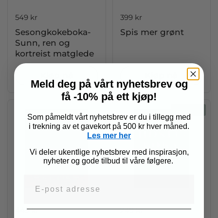
Pris:
549 kr
Pris:
399 kr
Sesongkokeboka-
Spis mer grønt
Sunn, ren og
kortreist matglede
Kjøp nå
Kjøp nå
Meld deg på vårt nyhetsbrev og
få -10% på ett kjøp!
UTSOLGT
Som påmeldt vårt nyhetsbrev er du i tillegg med
i trekning av et gavekort på 500 kr hver måned.
Les mer her
Vi deler ukentlige nyhetsbrev med inspirasjon,
nyheter og gode tilbud til våre følgere.
E-post adresse
Pris:
449 kr
Pris:
249 kr