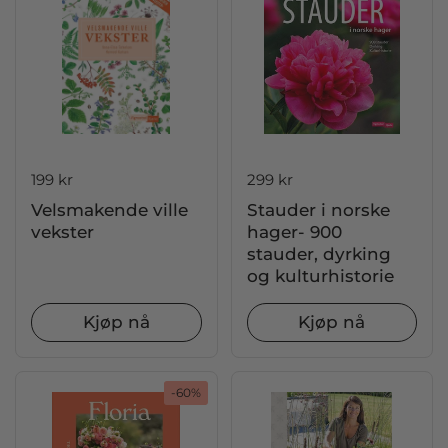
Pris:
199 kr
Pris:
299 kr
Velsmakende ville
Stauder i norske
vekster
hager- 900
stauder, dyrking
og kulturhistorie
Kjøp nå
Kjøp nå
-60%