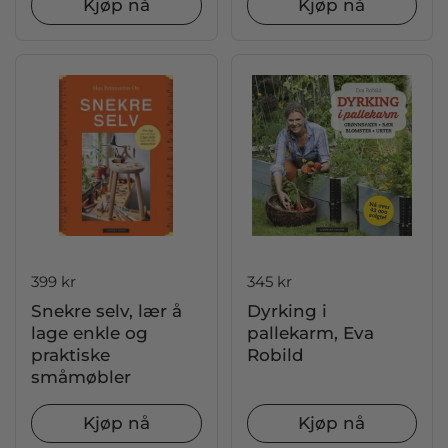
Kjøp nå
Kjøp nå
Pris:
399 kr
Pris:
345 kr
Snekre selv, lær å
Dyrking i
lage enkle og
pallekarm, Eva
praktiske
Robild
småmøbler
Kjøp nå
Kjøp nå