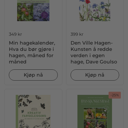
Pris:
349 kr
Pris:
399 kr
Min hagekalender,
Den Ville Hagen-
Hva du bør gjøre i
Kunsten å redde
hagen, måned for
verden i egen
måned
hage, Dave Goulso
Kjøp nå
Kjøp nå
-25%