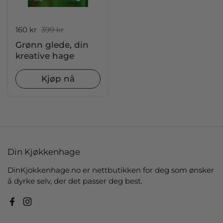
Salgspris:
160 kr
Ordinær pris:
399 kr
Grønn glede, din
kreative hage
Kjøp nå
Din Kjøkkenhage
DinKjokkenhage.no er nettbutikken for deg som ønsker
å dyrke selv, der det passer deg best.
Facebook
Instagram