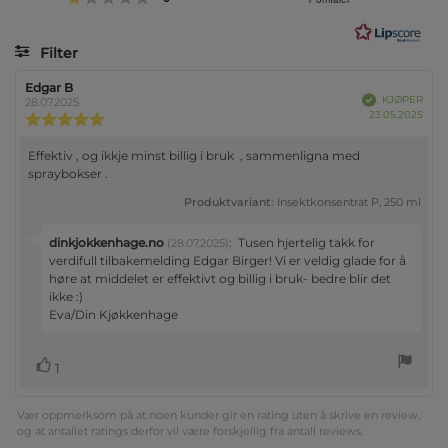
av
5
mulige
Filter
Vurdering
Bilder
Forfatter:
Edgar B
Omtaledato:
Verifisert
KJØPER
28.07.2025
Dato
23.05.2025
Karakter:
for
5.0
kjøp
av
Effektiv , og ikkje minst billig i bruk , sammenligna med
Omtaletekst:
5
spraybokser .
mulige
Produktvariant:
Insektkonsentrat P, 250 ml
Svar
dinkjokkenhage.no
:
Tusen hjertelig takk for
(28.07.2025)
fra:
verdifull tilbakemelding Edgar Birger! Vi er veldig glade for å
høre at middelet er effektivt og billig i bruk- bedre blir det
ikke :)
Eva/Din Kjøkkenhage
stemmer
Liker
1
Vær oppmerksom på at noen kunder gir en rating uten å skrive en review,
og at antallet ratings derfor vil være forskjellig fra antall reviews.