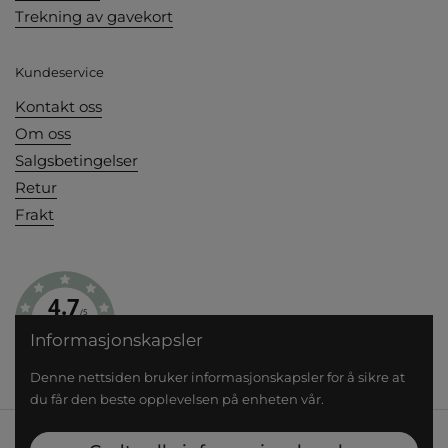
Trekning av gavekort
Kundeservice
Kontakt oss
Om oss
Salgsbetingelser
Retur
Frakt
4.7
/5
BASERT PÅ 193 STEMMER
Informasjonskapsler
Denne nettsiden bruker informasjonskapsler for å sikre at
du får den beste opplevelsen på enheten vår.
Opphavsrett © 2026
Din Kjøkkenhage
.