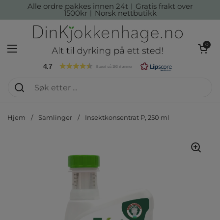
Hopp over til innhold
Alle ordre pakkes innen 24t︱Gratis frakt over
1500kr︱Norsk nettbutikk
Åpen kur
0
Åpne menyen
4.7
Basert på 193 stemmer
Hjem
/
Samlinger
/
Insektkonsentrat P, 250 ml