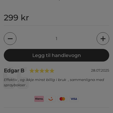
Pris:
299 kr
Antall
Legg til handlevogn
Karakter: 5.0 av 5 mulig
Forfatter:
Edgar B
Testimonial
Dato:
28.07.2025
Tekst:
Effektiv , og ikkje minst billig i bruk , sammenligna med
spraybokser .