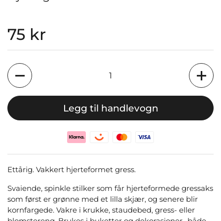
Pris:
75 kr
Antall
Legg til handlevogn
Ettårig. Vakkert hjerteformet gress.
Svaiende, spinkle stilker som får hjerteformede gressaks
som først er grønne med et lilla skjær, og senere blir
kornfargede. Vakre i krukke, staudebed, gress- eller