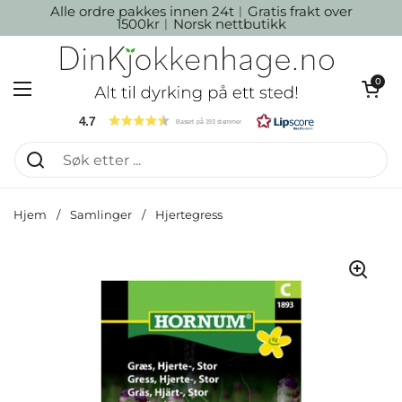
Hopp over til innhold
Alle ordre pakkes innen 24t︱Gratis frakt over
1500kr︱Norsk nettbutikk
Åpen kur
0
Åpne menyen
4.7
Basert på 193 stemmer
Hjem
/
Samlinger
/
Hjertegress