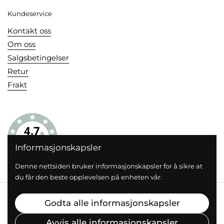
Kundeservice
Kontakt oss
Om oss
Salgsbetingelser
Retur
Frakt
4.7
/5
BASERT PÅ 193 STEMMER
Informasjonskapsler
Denne nettsiden bruker informasjonskapsler for å sikre at
du får den beste opplevelsen på enheten vår.
Opphavsrett © 2026
Din Kjøkkenhage
.
Godta alle informasjonskapsler
Drevet av Shopify
Avvis alle informasjonskapsler