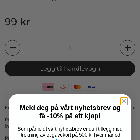
Pris:
99 kr
Antall
Legg til handlevogn
Meld deg på vårt nyhetsbrev og
Energirike jordnøtter er en sikker favoritt hos villfuglene.
få -10% på ett kjøp!
brukes i en fuglemater egnet for nøtter, eller blandet
inn i hjemmelaget fuglemat.
Som påmeldt vårt nyhetsbrev er du i tillegg med
i trekning av et gavekort på 500 kr hver måned.
Produktspesifikasjoner: