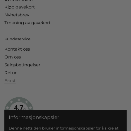
Kjøp gavekort
Nyhetsbrev
Trekning av gavekort
Kundeservice
Kontakt oss
Om oss
Salgsbetingelser
Retur
Frakt
4.7
/5
BASERT PÅ 193 STEMMER
Informasjonskapsler
Denne nettsiden bruker informasjonskapsler for å sikre at