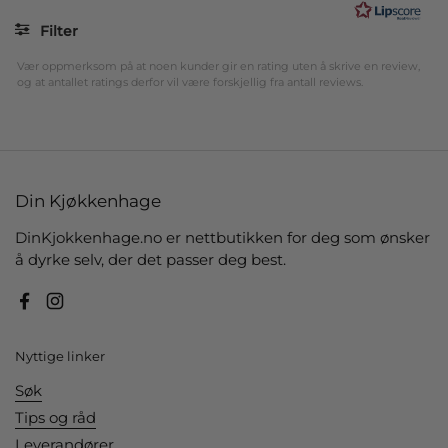
5
mulige
Filter
Vurdering
Bilder
Vær oppmerksom på at noen kunder gir en rating uten å skrive en review,
og at antallet ratings derfor vil være forskjellig fra antall reviews.
Din Kjøkkenhage
DinKjokkenhage.no er nettbutikken for deg som ønsker
å dyrke selv, der det passer deg best.
Facebook
Instagram
Nyttige linker
Søk
Tips og råd
Leverandører