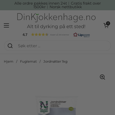
Hopp over til innhold
Alle ordre pakkes innen 24t︱Gratis frakt over
1500kr︱Norsk nettbutikk
Åpen kur
0
Åpne menyen
4.7
Basert på 193 stemmer
Hjem
/
Fuglemat
/
Jordnøtter 1kg